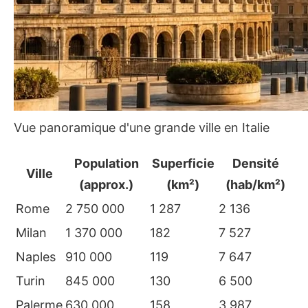
Vue panoramique d'une grande ville en Italie
Population
Superficie
Densité
Ville
(approx.)
(km²)
(hab/km²)
Rome
2 750 000
1 287
2 136
Milan
1 370 000
182
7 527
Naples
910 000
119
7 647
Turin
845 000
130
6 500
Palerme
630 000
158
3 987